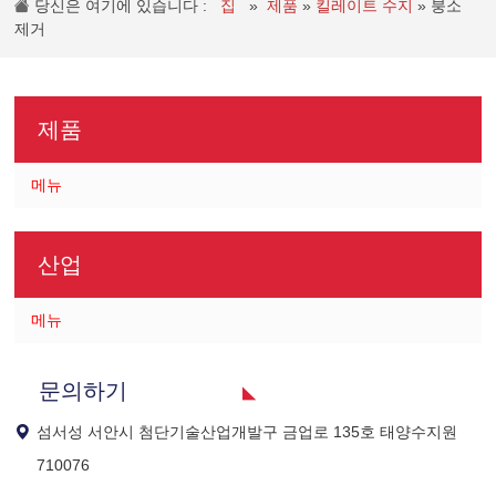
당신은 여기에 있습니다 :
집
»
제품
»
킬레이트 수지
»
붕소
제거
제품
메뉴
산업
메뉴
문의하기
섬서성 서안시 첨단기술산업개발구 금업로 135호 태양수지원
710076