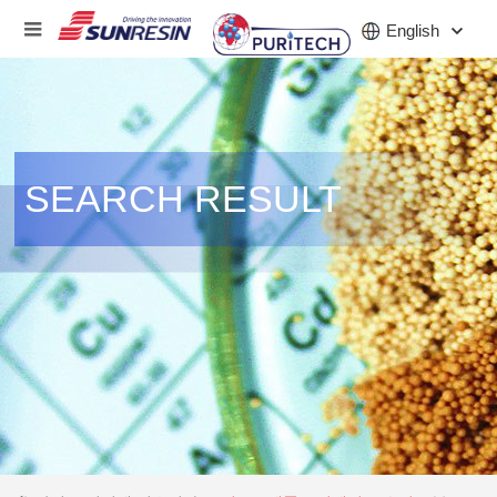
English
회사
SEARCH RESULT
제품
산업
투자자
소식
직업
연락하다