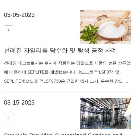
05-05-2023
선레진 자일리톨 담수화 및 탈색 공정 사례
선레진 테크놀로지는 수지에 작용하는 당알코올 제품의 높은 삼투압
에 대응하여 SEPLITE를 개발했습니다. ®모노젯 ™LSF974 및
SEPLITE ®모노젯 ™LSF9730은 균일한 입자 크기, 우수한 강도 및
긴 수명을 특징으로 하는 분사식 균일 입자 이온 교환 수지입니다.
또한, 균일한 입자 크기는 수지층의 압력 강하를 줄여 SEPLITE와 같
03-15-2023
은 기존 수지에 비해 온라인 액체 처리 용량을 향상시킵니다.
®LSF970 및 SEPLITE ®LSF973 수지는 파손율이 낮고 불순물 제거
효과가 뛰어나 생산 효율을 크게 향상시키고 생산 비용을 절감할 수