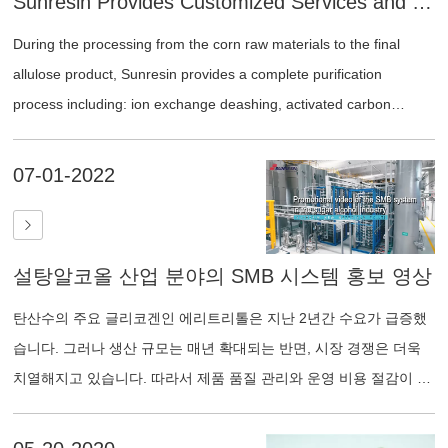
Sunresin Provides Customized Services and One-stop Separation and Purification Solutions for the Production of Allulose
있습니다.
During the processing from the corn raw materials to the final
allulose product, Sunresin provides a complete purification
process including: ion exchange deashing, activated carbon
decolorization, chromatographic separation, etc., to achieve high-
quality crystalline allulose.
07-01-2022
설탕알코올 산업 분야의 SMB 시스템 홍보 영상
탄산수의 주요 글리코겐인 에리트리톨은 지난 2년간 수요가 급증했
습니다. 그러나 생산 규모는 매년 확대되는 반면, 시장 경쟁은 더욱
치열해지고 있습니다. 따라서 제품 품질 관리와 운영 비용 절감이 성
공의 핵심 요소가 되었습니다. 본 시스템은 에리트리톨 정제 공정을
위한 모의 이동층(SMB) 시스템입니다. 선레진(Sunresin)은 이 시스