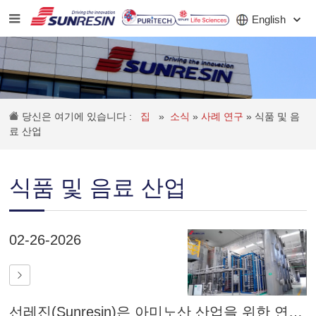
English
회사
당신은 여기에 있습니다 :
집
»
소식
»
사례 연구
»
식품 및 음
제품
료 산업
애플리케이션
식품 및 음료 산업
투자자
소식
02-26-2026
직업
연락하다
선레진(Sunresin)은 아미노산 산업을 위한 연속 크로마토그래피 및 수지 솔루션을 제공합니다.