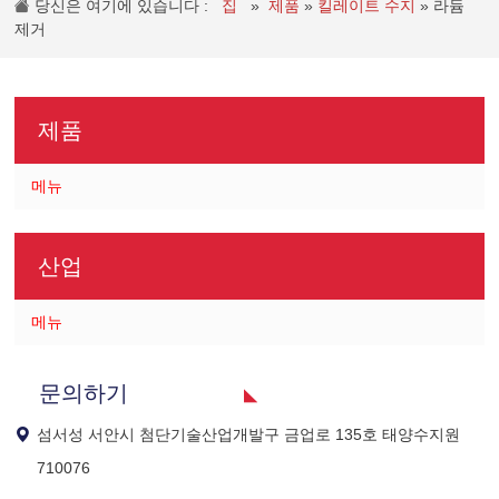
당신은 여기에 있습니다 :
집
»
제품
»
킬레이트 수지
»
라듐
제거
제품
메뉴
산업
메뉴
문의하기
섬서성 서안시 첨단기술산업개발구 금업로 135호 태양수지원
710076