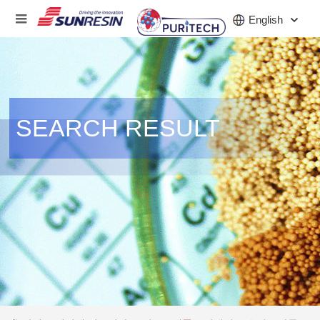
English
회사
SEARCH RESULT
제품
산업
투자자
소식
직업
연락하다